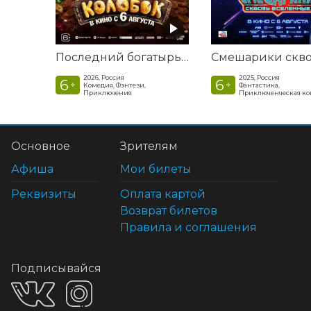
Последний богатырь. Колобок
2026, Россия
2025, Россия
6
6
+
+
Комедия, Фэнтези,
Фантастика,
Приключения
Приключенческая к
Основное
Зрителям
Афиша
Мои билеты
Реквизиты
Оплата картой
Возврат билетов
Правила и соглашения
Подписывайся