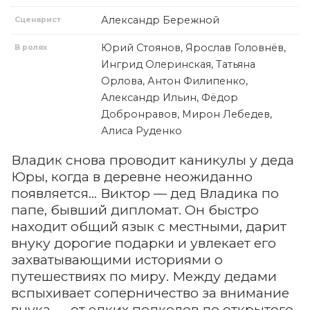
Александр Бережной
Сценарист
Юрий Стоянов, Ярослав Головнёв,
В ролях
Ингрид Олеринская, Татьяна
Орлова, Антон Филипенко,
Александр Ильин, Фёдор
Добронравов, Мирон Лебедев,
Алиса Руденко
Владик снова проводит каникулы у деда
Юры, когда в деревне неожиданно
появляется… Виктор — дед Владика по
папе, бывший дипломат. Он быстро
находит общий язык с местными, дарит
внуку дорогие подарки и увлекает его
захватывающими историями о
путешествиях по миру. Между дедами
вспыхивает соперничество за внимание
внука — от едких подколов до открытого