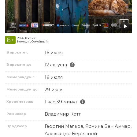
6
2026, Россия
+
Комедия, Семейный
16 июля
В прокате с
12 августа
В прокате до
16 июля
Меморандум с
29 июля
Меморандум до
1 час 39 минут
Хронометраж
Владимир Котт
Режиссер
Георгий Малков, Ясмина Бен Аммар,
Продюсер
Александр Бережной