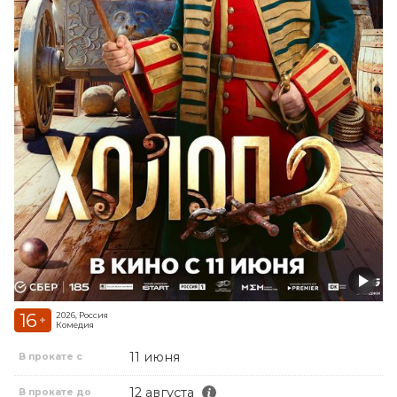
16
2026, Россия
+
Комедия
11 июня
В прокате с
12 августа
В прокате до