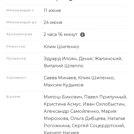
11 июня
Меморандум с
24 июня
Меморандум до
2 часа 16 минут
Хронометраж
Клим Шипенко
Режиссер
Эдуард Илоян, Денис Жалинский,
Продюсер
Виталий Шляппо
Савва Минаев, Клим Шипенко,
Сценарист
Максим Кудымов
Милош Бикович, Павел Прилучный,
В ролях
Кристина Асмус, Иван Охлобыстин,
Александр Самойленко, Мария
Миронова, Ольга Дибцева, Наталья
Рогожкина, Сергей Соцердотский,
Кирилл Нагиев