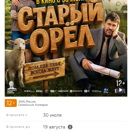
12
2026, Россия
+
Семейный, Комедия
30 июля
В прокате с
19 августа
В прокате до