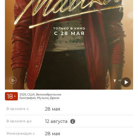
18
2026, США, Великобритания
+
Биография, Музыка, Драма
28 мая
В прокате с
12 августа
В прокате до
28 мая
Меморандум с