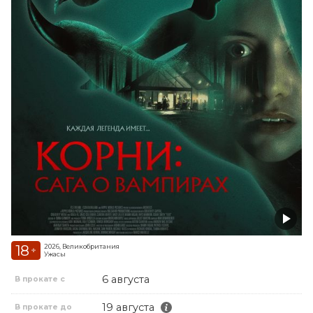
18
2026, Великобритания
+
Ужасы
6 августа
В прокате с
19 августа
В прокате до