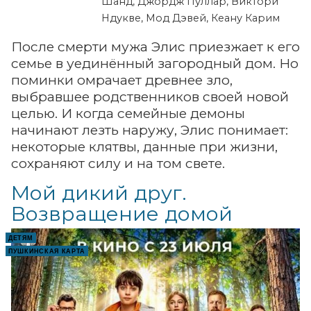
Шанд, Джордж Пуллар, Виктори
Ндукве, Мод Дэвей, Кеану Карим
После смерти мужа Элис приезжает к его
семье в уединённый загородный дом. Но
поминки омрачает древнее зло,
выбравшее родственников своей новой
целью. И когда семейные демоны
начинают лезть наружу, Элис понимает:
некоторые клятвы, данные при жизни,
сохраняют силу и на том свете.
Мой дикий друг.
Возвращение домой
ДЕТЯМ
ПУШКИНСКАЯ КАРТА