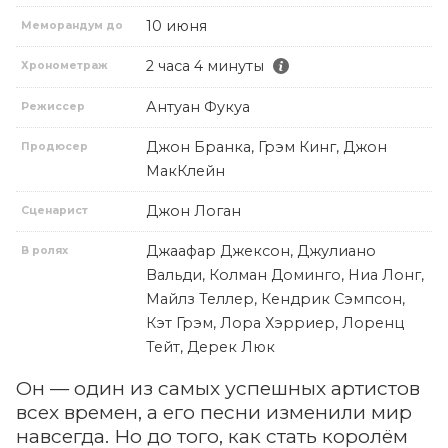
10 июня
Меморандум до
2 часа 4 минуты
Хронометраж
Антуан Фукуа
Режиссер
Джон Бранка, Грэм Кинг, Джон
Продюсер
МакКлейн
Джон Логан
Сценарист
Джаафар Джексон, Джулиано
В ролях
Вальди, Колман Доминго, Ниа Лонг,
Майлз Теллер, Кендрик Сэмпсон,
Кэт Грэм, Лора Хэрриер, Лоренц
Тейт, Дерек Люк
Он — один из самых успешных артистов
всех времен, а его песни изменили мир
навсегда. Но до того, как стать королём