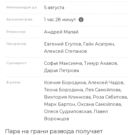
5 августа
Меморандум до
1 час 28 минут
Хронометраж
Андрей Малай
Режиссер
Евгений Егупов, Гайк Асатрян,
Продюсер
Алексей Степанов
Софья Максимча, Тимур Акавов,
Сценарист
Дарья Петрова
Ксения Бородина, Алексей Чадов,
В ролях
Теона Бородина, Лея Самойлова,
Виктория Клинкова, Роза Сябитова,
Марк Бартон, Оксана Самойлова,
Олеся Судзиловская, Павел
Ворожцов
Пара на грани развода получает