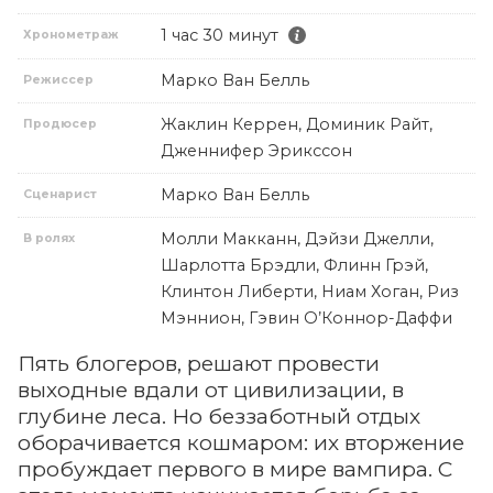
1 час 30 минут
Хронометраж
Марко Ван Белль
Режиссер
Жаклин Керрен, Доминик Райт,
Продюсер
Дженнифер Эрикссон
Марко Ван Белль
Сценарист
Молли Макканн, Дэйзи Джелли,
В ролях
Шарлотта Брэдли, Флинн Грэй,
Клинтон Либерти, Ниам Хоган, Риз
Мэннион, Гэвин О’Коннор-Даффи
Пять блогеров, решают провести
выходные вдали от цивилизации, в
глубине леса. Но беззаботный отдых
оборачивается кошмаром: их вторжение
пробуждает первого в мире вампира. С