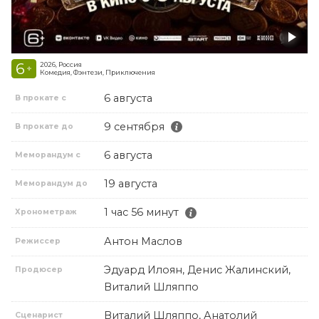
6
2026, Россия
+
Комедия, Фэнтези, Приключения
6 августа
В прокате с
9 сентября
В прокате до
6 августа
Меморандум с
19 августа
Меморандум до
1 час 56 минут
Хронометраж
Антон Маслов
Режиссер
Эдуард Илоян, Денис Жалинский,
Продюсер
Виталий Шляппо
Виталий Шляппо, Анатолий
Сценарист