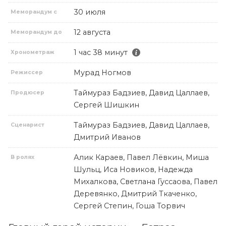
30 июля
Меморандум с
12 августа
Меморандум до
1 час 38 минут
Хронометраж
Мурад Ногмов
Режиссер
Таймураз Бадзиев, Давид Цаллаев,
Продюсер
Сергей Шишкин
Таймураз Бадзиев, Давид Цаллаев,
Сценарист
Дмитрий Иванов
Алик Караев, Павел Лёвкин, Миша
В ролях
Шульц, Иса Новиков, Надежда
Михалкова, Светлана Гуссаова, Павел
Деревянко, Дмитрий Ткаченко,
Сергей Степин, Гоша Торвич