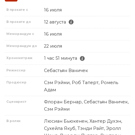
16 июля
В прокате с
12 августа
В прокате до
16 июля
Меморандум с
22 июля
Меморандум до
1 час 51 минута
Хронометраж
Себастьян Ваничек
Режиссер
Сэм Рэйми, Роб Таперт, Ромель
Продюсер
Адам
Флоран Бернар, Себастьян Ваничек,
Сценарист
Сэм Рэйми
Люсиан Бьюкенен, Хантер Духэн,
В ролях
Сухейла Якуб, Тэнди Райт, Эролл