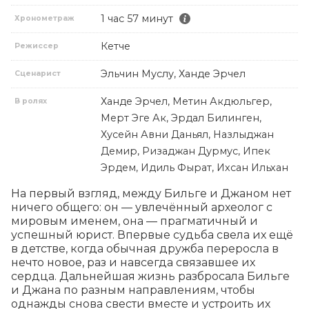
1 час 57 минут
Хронометраж
Кетче
Режиссер
Эльчин Муслу, Ханде Эрчел
Сценарист
Ханде Эрчел, Метин Акдюльгер,
В ролях
Мерт Эге Ак, Эрдал Билинген,
Хусейн Авни Даньял, Назлыджан
Демир, Ризаджан Дурмус, Ипек
Эрдем, Идиль Фырат, Ихсан Ильхан
На первый взгляд, между Бильге и Джаном нет 
ничего общего: он — увлечённый археолог с 
мировым именем, она — прагматичный и 
успешный юрист. Впервые судьба свела их ещё 
в детстве, когда обычная дружба переросла в 
нечто новое, раз и навсегда связавшее их 
сердца. Дальнейшая жизнь разбросала Бильге 
и Джана по разным направлениям, чтобы 
однажды снова свести вместе и устроить их 