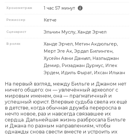
1 час 57 минут
Хронометраж
Кетче
Режиссер
Эльчин Муслу, Ханде Эрчел
Сценарист
Ханде Эрчел, Метин Акдюльгер,
В ролях
Мерт Эге Ак, Эрдал Билинген,
Хусейн Авни Даньял, Назлыджан
Демир, Ризаджан Дурмус, Ипек
Эрдем, Идиль Фырат, Ихсан Ильхан
На первый взгляд, между Бильге и Джаном нет 
ничего общего: он — увлечённый археолог с 
мировым именем, она — прагматичный и 
успешный юрист. Впервые судьба свела их ещё 
в детстве, когда обычная дружба переросла в 
нечто новое, раз и навсегда связавшее их 
сердца. Дальнейшая жизнь разбросала Бильге 
и Джана по разным направлениям, чтобы 
однажды снова свести вместе и устроить их 