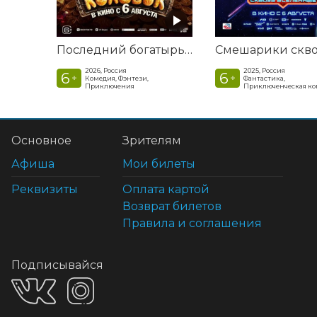
Последний богатырь. Колобок
2026, Россия
2025, Россия
6
6
+
+
Комедия, Фэнтези,
Фантастика,
Приключения
Приключенческая к
Основное
Зрителям
Афиша
Мои билеты
Реквизиты
Оплата картой
Возврат билетов
Правила и соглашения
Подписывайся