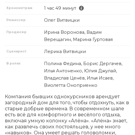
1 час 49 минут
Хронометраж
Олег Витвицки
Режиссер
Ирина Воронова, Вадим
Продюсер
Верещагин, Марина Гуртовая
Лерика Витвицки
Сценарист
Полина Федина, Борис Дергачев,
В ролях
Илья Антоненко, Юлия Джулай,
Владислав Ценёв, Илья Исаев,
Виолетта Оноприенко
Компания бывших однокурсников арендует 
загородный дом для того, чтобы отдохнуть, как в 
старые добрые времена. В современном шале 
есть всё для комфортного и весёлого отдыха, 
включая умную колонку «Алёна». «Алёна» знает, 
как развлечь своих постояльцев, у нее много 
«навыков». Она умеет решать головоломки, 