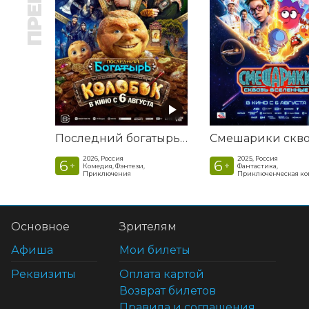
Последний богатырь. Колобок
2026, Россия
2025, Россия
6
6
+
+
Комедия, Фэнтези,
Фантастика,
Приключения
Приключенческая к
Основное
Зрителям
Афиша
Мои билеты
Реквизиты
Оплата картой
Возврат билетов
Правила и соглашения