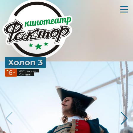
Холоп 3
16
2026, Россия
+
Комедия