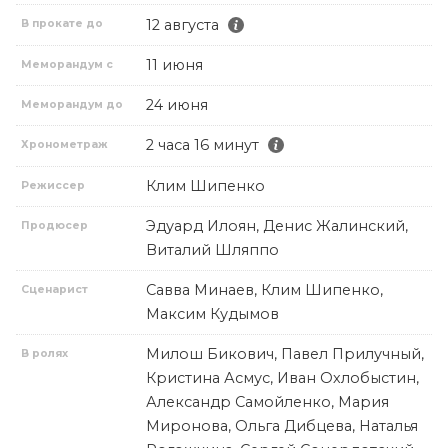
12 августа
В прокате до
11 июня
Меморандум с
24 июня
Меморандум до
2 часа 16 минут
Хронометраж
Клим Шипенко
Режиссер
Эдуард Илоян, Денис Жалинский,
Продюсер
Виталий Шляппо
Савва Минаев, Клим Шипенко,
Сценарист
Максим Кудымов
Милош Бикович, Павел Прилучный,
В ролях
Кристина Асмус, Иван Охлобыстин,
Александр Самойленко, Мария
Миронова, Ольга Дибцева, Наталья