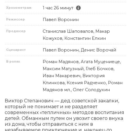
1 час 26 минут
Хронометраж
Павел Воронин
Режиссер
Станислав Шаповалов, Макар
Продюсер
Кожухов, Константин Елкин
Павел Воронин, Денис Ворочай
Сценарист
Роман Мадянов, Агата Муцениеце,
В ролях
Максим Матузный, Глеб Бочков,
Иван Макаревич, Виктория
Клинкова, Ксения Радченко, Роман
Мадянов мл., Олег Солодухин
Виктор Степанович — дед советской закалки, 
который не понимает и не разделяет 
современных «тепличных» методов воспитания 
детей. Обманным путем он увозит своего внука 
из дома, чтобы отправиться с ним в 
незабываемое приключение и, наконец-то, 