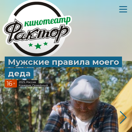
Мужские правила моего
деда
16
2025, Россия
+
Комедия, Семейный