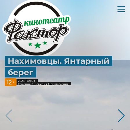
Нахимовцы. Янтарный
берег
12
2025, Россия
+
Семейный, Комедия, Приключения