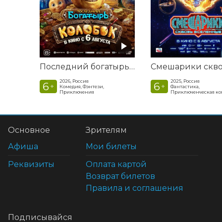
Последний богатырь. Колобок
2026, Россия
2025, Россия
6
6
+
+
Комедия, Фэнтези,
Фантастика,
Приключения
Приключенческая к
Основное
Зрителям
Афиша
Мои билеты
Реквизиты
Оплата картой
Возврат билетов
Правила и соглашения
Подписывайся