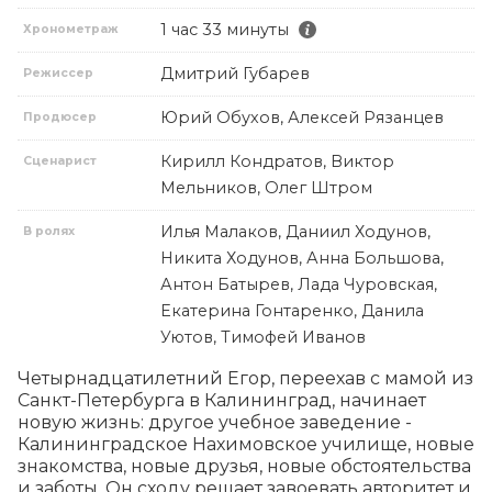
1 час 33 минуты
Хронометраж
Дмитрий Губарев
Режиссер
Юрий Обухов, Алексей Рязанцев
Продюсер
Кирилл Кондратов, Виктор
Сценарист
Мельников, Олег Штром
Илья Малаков, Даниил Ходунов,
В ролях
Никита Ходунов, Анна Большова,
Антон Батырев, Лада Чуровская,
Екатерина Гонтаренко, Данила
Уютов, Тимофей Иванов
Четырнадцатилетний Егор, переехав с мамой из 
Санкт-Петербурга в Калининград, начинает 
новую жизнь: другое учебное заведение - 
Калининградское Нахимовское училище, новые 
знакомства, новые друзья, новые обстоятельства 
и заботы. Он сходу решает завоевать авторитет и 