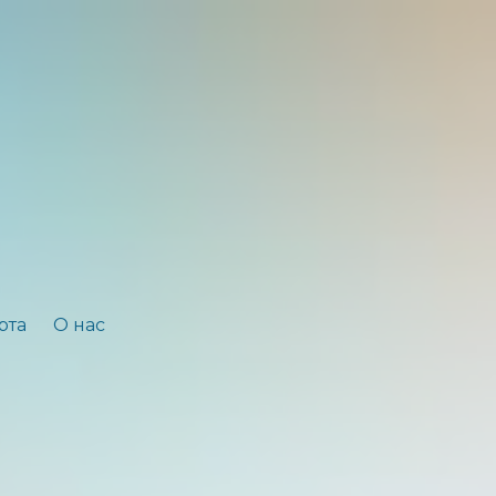
рта
О нас