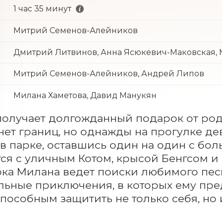
1 час 35 минут
Митрий Семенов-Алейников
Дмитрий Литвинов, Анна Ясюкевич-Маковская,
Митрий Семенов-Алейников, Андрей Липов
Милана Хаметова, Давид Манукян
олучает долгожданный подарок от род
нет границ, но однажды на прогулке дев
 в парке, оставшись один на один с бо
ся с уличным Котом, крысой Бенгсом и 
ока Милана ведет поиски любимого песи
льные приключения, в которых ему пред
способным защитить не только себя, но 