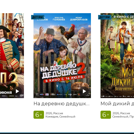
ДЕТЯМ
ДЕТЯМ
На деревню дедушке 2
6
6
2026, Россия
2026, Россия
+
+
Комедия, Семейный
Семейный, П