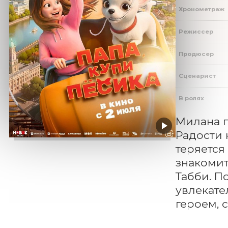
Хронометраж
Режиссер
Продюсер
Сценарист
В ролях
Милана п
Радости 
теряется
знакомит
Табби. П
увлекате
героем, 