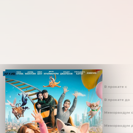
АРХИВ
В прокате с
В прокате до
Меморандум 
Меморандум 