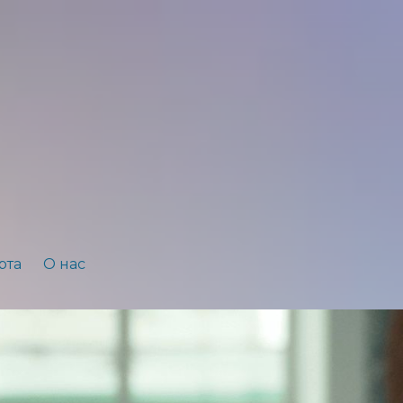
рта
О нас