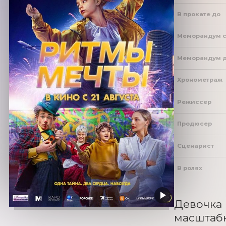
В прокате до
Меморандум 
Меморандум 
Хронометраж
Режиссер
Продюсер
Сценарист
В ролях
Девочка 
масштабн