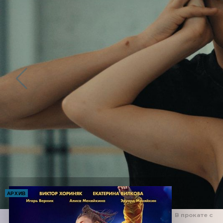
АРХИВ
В прокате с