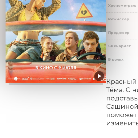
Хронометраж
Режиссер
Продюсер
Сценарист
В ролях
Красный 
Тёма. С 
подставы
Сашиной 
поможет 
изменить