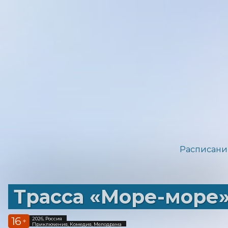
Расписани
Трасса «Море-море
16
2026, Россия
+
Приключения, Комедия, Мелодрама