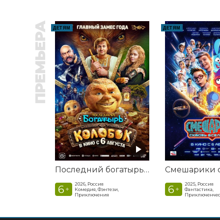
ПРЕМЬЕРА
ДЕТЯМ
ДЕТЯМ
Последний богатырь. Колобок
2026, Россия
2025, Россия
6
6
+
+
Комедия, Фэнтези,
Фантастика,
Приключения
Приключенчес