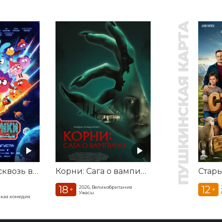
ПУШКИНСКАЯ КАРТА
Смешарики сквозь вселенные
Корни: Сага о вампирах
Стар
18
12
2026, Великобритания
+
+
Ужасы
кая комедия