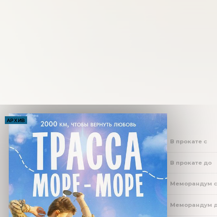
АРХИВ
В прокате с
В прокате до
Меморандум 
Меморандум 