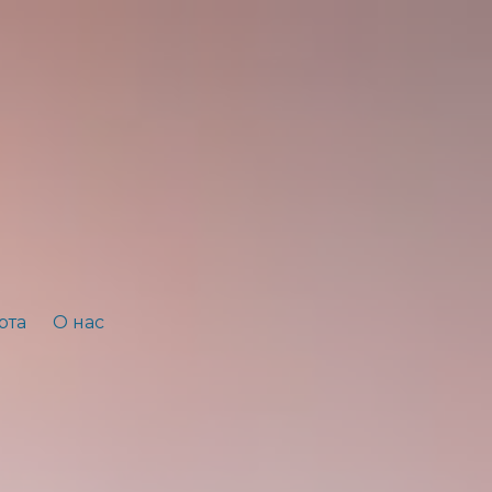
рта
О нас