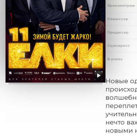
Хронометраж
Режиссер
Продюсер
Сценарист
В ролях
Новые од
происход
волшебны
переплет
учительн
нечто ва
новыми 