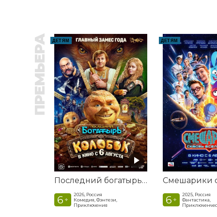
ПРЕМЬЕРА
ДЕТЯМ
ДЕТЯМ
Последний богатырь. Колобок
2026, Россия
2025, Россия
6
6
+
+
Комедия, Фэнтези,
Фантастика,
Приключения
Приключенчес