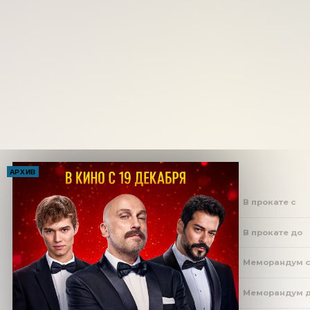
АРХИВ
В прокате с
В прокате до
Меморандум 
Меморандум 