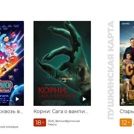
ПУШКИНСКАЯ КАРТА
Смешарики сквозь вселенные
Корни: Сага о вампирах
Стар
18
12
2026, Великобритания
+
+
Ужасы
кая комедия