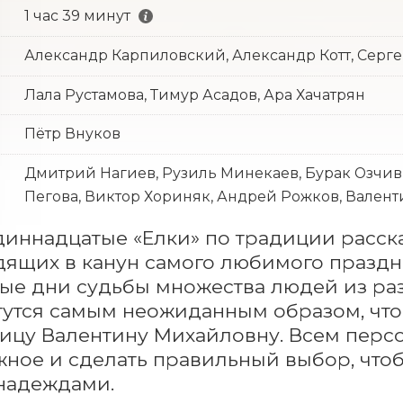
1 час 39 минут
Александр Карпиловский, Александр Котт, Серг
Лала Рустамова, Тимур Асадов, Ара Хачатрян
Пётр Внуков
Дмитрий Нагиев, Рузиль Минекаев, Бурак Озчив
Пегова, Виктор Хориняк, Андрей Рожков, Валент
иннадцатые «Елки» по традиции расскаж
ящих в канун самого любимого праздни
е дни судьбы множества людей из раз
утся самым неожиданным образом, что
ицу Валентину Михайловну. Всем персо
жное и сделать правильный выбор, чтобы
надеждами.